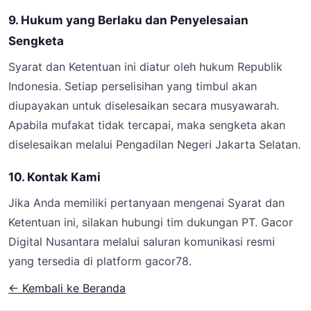
9. Hukum yang Berlaku dan Penyelesaian
Sengketa
Syarat dan Ketentuan ini diatur oleh hukum Republik
Indonesia. Setiap perselisihan yang timbul akan
diupayakan untuk diselesaikan secara musyawarah.
Apabila mufakat tidak tercapai, maka sengketa akan
diselesaikan melalui Pengadilan Negeri Jakarta Selatan.
10. Kontak Kami
Jika Anda memiliki pertanyaan mengenai Syarat dan
Ketentuan ini, silakan hubungi tim dukungan PT. Gacor
Digital Nusantara melalui saluran komunikasi resmi
yang tersedia di platform gacor78.
← Kembali ke Beranda