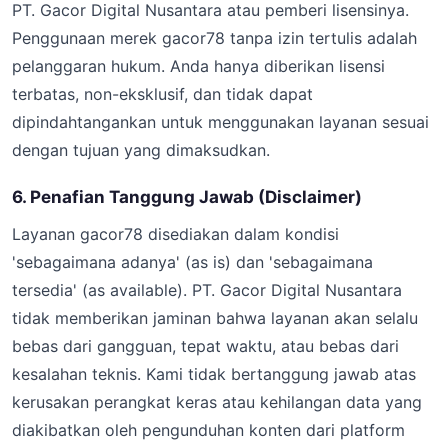
PT. Gacor Digital Nusantara atau pemberi lisensinya.
Penggunaan merek gacor78 tanpa izin tertulis adalah
pelanggaran hukum. Anda hanya diberikan lisensi
terbatas, non-eksklusif, dan tidak dapat
dipindahtangankan untuk menggunakan layanan sesuai
dengan tujuan yang dimaksudkan.
6. Penafian Tanggung Jawab (Disclaimer)
Layanan gacor78 disediakan dalam kondisi
'sebagaimana adanya' (as is) dan 'sebagaimana
tersedia' (as available). PT. Gacor Digital Nusantara
tidak memberikan jaminan bahwa layanan akan selalu
bebas dari gangguan, tepat waktu, atau bebas dari
kesalahan teknis. Kami tidak bertanggung jawab atas
kerusakan perangkat keras atau kehilangan data yang
diakibatkan oleh pengunduhan konten dari platform