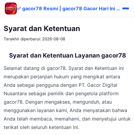
✅ gacor78 Resmi | gacor78 Gacor Hari Ini Trending Terpercaya
Syarat dan Ketentuan
Terakhir diperbarui: 2026-08-08
Syarat dan Ketentuan Layanan gacor78
Selamat datang di gacor78. Syarat dan Ketentuan ini
merupakan perjanjian hukum yang mengikat antara
Anda sebagai pengguna dengan PT. Gacor Digital
Nusantara sebagai pemilik dan pengelola platform
gacor78. Dengan mengakses, mengunduh, atau
menggunakan layanan kami, Anda menyatakan bahwa
Anda telah membaca, memahami, dan menyetujui untuk
terikat oleh seluruh ketentuan ini.